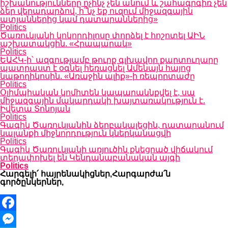
իշխանությունները ոչինչ չեն անում և շահագրգիռ չեն
ձեր վերադարձով, ի՞նչ եք ուզում միջազգային
ատյաններից կամ դատարաններից»
Politics
Ծառուկյանի կոկորդիլոսը փորձել է հոշոտել ԱԻՆ
աշխատակցին. «Հրապարակ»
Politics
ԵԱՀԿ-ի՝ ազգությամբ թուրք գլխավոր քարտուղարը
պատրաստ է օգնել հեռացնել Ամենայն հայոց
կաթողիկոսին. «Առաջին ալիք»-ի ռեպորտաժը
Politics
Օլիմպիական կոմիտեն կապարակնքվել է, սա
միջազգային մակարդակի խայտառակություն է.
Իվետա Տոնոյան
Politics
Գագիկ Ծառուկյանին ձերբակալեցին, դատարանում
կալանքի միջնորդություն կներկանացվի
Politics
Գագիկ Ծառուկյանի առյուծին քնեցրած վիճակում
տեղափոխել են Կենդանաբանական այգի
Politics
Հարգելի՛ հայրենակիցներ,Հարգարժա՛ն
գործընկերներ,
Facebook