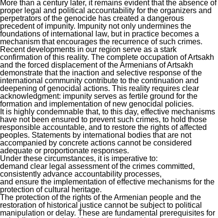
More than a century later, it remains evident that the absence of
proper legal and political accountability for the organizers and
perpetrators of the genocide has created a dangerous
precedent of impunity. Impunity not only undermines the
foundations of international law, but in practice becomes a
mechanism that encourages the recurrence of such crimes.
Recent developments in our region serve as a stark
confirmation of this reality. The complete occupation of Artsakh
and the forced displacement of the Armenians of Artsakh
demonstrate that the inaction and selective response of the
international community contribute to the continuation and
deepening of genocidal actions. This reality requires clear
acknowledgment: impunity serves as fertile ground for the
formation and implementation of new genocidal policies.
It is highly condemnable that, to this day, effective mechanisms
have not been ensured to prevent such crimes, to hold those
responsible accountable, and to restore the rights of affected
peoples. Statements by international bodies that are not
accompanied by concrete actions cannot be considered
adequate or proportionate responses.
Under these circumstances, it is imperative to:
demand clear legal assessment of the crimes committed,
consistently advance accountability processes,
and ensure the implementation of effective mechanisms for the
protection of cultural heritage.
The protection of the rights of the Armenian people and the
restoration of historical justice cannot be subject to political
manipulation or delay. These are fundamental prerequisites for