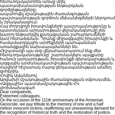
հետևողականորեն առաջ մղել
պատասխանատվության ենթարկման
գործընթացները,
ապահովել մշակութային ժառանգության
պաշտպանության գործուն մեխանիզմների ներդրում
և իրականացում։
Հայ ժողովրդի իրավունքների պաշտպանությունը և
պատմական արդարության վերականգնումը չեն
կարող ենթարկվել քաղաքական շահարկումների
կամ հետաձգման։ Դրանք միջազգային իրավունքի և
համամարդկային արժեքների պահպանման
առանցքային նախապայմաններ են։
Հիշատակի այս օրը վերահաստատում ենք մեր
հետևողականությունը՝ շարունակելու պայքարը
հանուն արդարության, իրավունքի գերակայության և
ազգային արժանապատվության պաշտպանության։
Հավերժ հիշատակ Հայոց ցեղասպանության անմեղ
զոհերին։
Հովիկ Ավանեսով
Արցախի մշակութային ժառանգության օմբուդսմեն,
«Ազգային» պատմամշակութային ՀԿ
փոխնախագահ
Dear compatriots,
Esteemed colleagues,
On the occasion of the 111th anniversary of the Armenian
Genocide, we pay tribute to the memory of one and a half
million innocent victims, reaffirming our unwavering demand for
the recognition of historical truth and the restoration of justice.