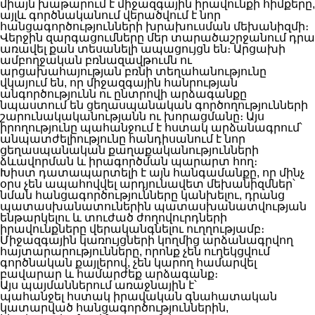
միայն խաթարում է միջազգային իրավունքի հիմքերը,
այլև գործնականում վերածվում է նոր
հանցագործությունների խրախուսման մեխանիզմի։
Վերջին զարգացումները մեր տարածաշրջանում դրա
առավել քան տեսանելի ապացույցն են։ Արցախի
ամբողջական բռնազավթումն ու
արցախահայության բռնի տեղահանությունը
վկայում են, որ միջազգային հանրության
անգործությունն ու ընտրովի արձագանքը
նպաստում են ցեղասպանական գործողությունների
շարունակականությանն ու խորացմանը։ Այս
իրողությունը պահանջում է հստակ արձանագրում՝
անպատժելիությունը հանդիսանում է նոր
ցեղասպանական քաղաքականությունների
ձևավորման և իրագործման պարարտ հող։
Խիստ դատապարտելի է այն հանգամանքը, որ մինչ
օրս չեն ապահովվել արդյունավետ մեխանիզմներ՝
նման հանցագործությունները կանխելու, դրանց
պատասխանատուներին պատասխանատվության
ենթարկելու և տուժած ժողովուրդների
իրավունքները վերականգնելու ուղղությամբ։
Միջազգային կառույցների կողմից արձանագրվող
հայտարարությունները, որոնք չեն ուղեկցվում
գործնական քայլերով, չեն կարող համարվել
բավարար և համարժեք արձագանք։
Այս պայմաններում առաջնային է՝
պահանջել հստակ իրավական գնահատական
կատարված հանցագործություններին,