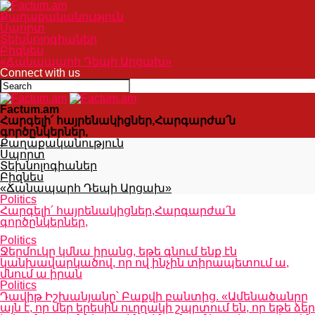
Քաղաքականություն
Սպորտ
Տեխնոլոգիաներ
Բիզնես
«Ճանապարհ Դեպի Արցախ»
Connect with us
Factum.am
Հարգելի՛ հայրենակիցներ,Հարգարժա՛ն
գործընկերներ,
Քաղաքականություն
Սպորտ
Տեխնոլոգիաներ
Բիզնես
«Ճանապարհ Դեպի Արցախ»
Politics
Հարգելի՛ հայրենակիցներ,Հարգարժա՛ն
գործընկերներ,
Politics
Ջերմուկը կմնա իրանց, եթե գնում ենք էն
կանխավարկածով, որ ով ինչին տիրապետում ա,
մնում ա իրան
Politics
Դավիթ Իշխանյանը՝ Բաքվի բանտից. «Ամենածանրը
այն է, որ մեր երեսին ուղղակի շպրտում են, որ եթե ձեր