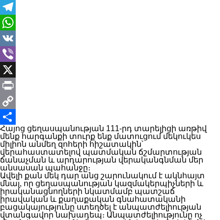
Messenger
Telegram
WhatsApp
VK
Viber
X
Print
Copy
Հայոց ցեղասպանության 111-րդ տարելիցի առթիվ
Link
Share
մենք հարգանքի տուրք ենք մատուցում մեկուկես
միլիոն անմեղ զոհերի հիշատակին՝
վերահաստատելով պատմական ճշմարտության
ճանաչման և արդարության վերականգնման մեր
անսասան պահանջը։
Ավելի քան մեկ դար անց շարունակում է ակնհայտ
մնալ, որ ցեղասպանության կազմակերպիչների և
իրականացնողների նկատմամբ պատշաճ
իրավական և քաղաքական գնահատականի
բացակայությունը ստեղծել է անպատժելիության
վտանգավոր նախադեպ։ Անպատժելիությունը ոչ