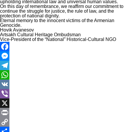
upholding international law and universal human values.
On this day of remembrance, we reaffirm our commitment to
continue the struggle for justice, the rule of law, and the
protection of national dignity.
Eternal memory to the innocent victims of the Armenian
Genocide.
Hovik Avanesov
Artsakh Cultural Heritage Ombudsman
Vice-President of the “National” Historical-Cultural NGO
Facebook
Messenger
Telegram
WhatsApp
VK
Viber
X
Print
Copy