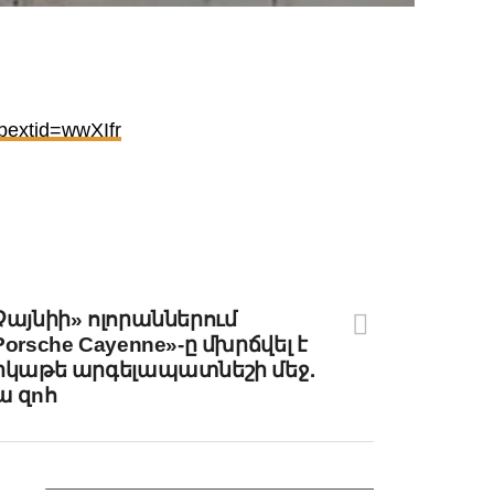
y
Share
k
bextid=wwXIfr
y
Share
k
 NEXT
Չայնիի» ոլորաններում
Porsche Cayenne»-ը մխրճվել է
րկաթե արգելապատնեշի մեջ․
ա զnհ
IKE