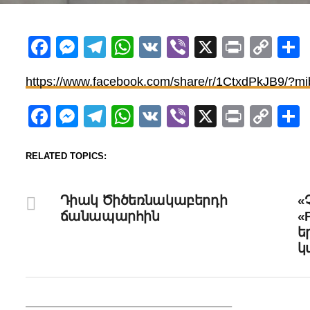
Facebook
Messenger
Telegram
WhatsApp
VK
Viber
X
Print
Cop
Lin
https://www.facebook.com/share/r/1CtxdPkJB9/?mi
Facebook
Messenger
Telegram
WhatsApp
VK
Viber
X
Print
Cop
Lin
RELATED TOPICS:
DON'T MISS
UP
Դիակ Ծիծեռնակաբերդի
«
ճանապարհին
«
ե
կ
YOU MAY L