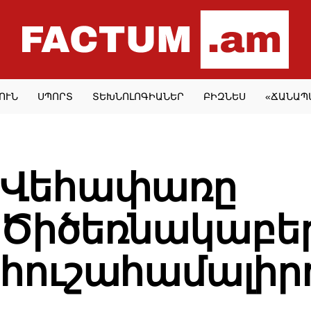
ՈՒՆ
ՍՊՈՐՏ
ՏԵԽՆՈԼՈԳԻԱՆԵՐ
ԲԻԶՆԵՍ
«ՃԱՆԱՊ
POLITICS
Վեհափառը
Ծիծեռնակաբե
հուշահամալիր