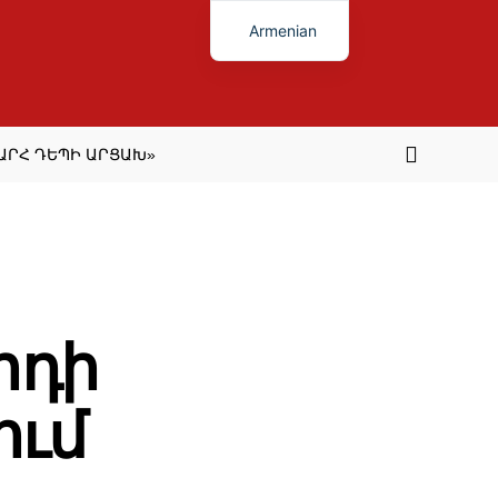
Armenian
ԱՐՀ ԴԵՊԻ ԱՐՑԱԽ»
րդի
ում