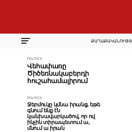
ՔԱՂԱՔԱԿԱՆՈՒԹՅ
POLITICS
Վեհափառը
Ծիծեռնակաբերդի
հուշահամալիրում
POLITICS
Ջերմուկը կմնա իրանց, եթե
գնում ենք էն
կանխավարկածով, որ ով
ինչին տիրապետում ա,
մնում ա իրան