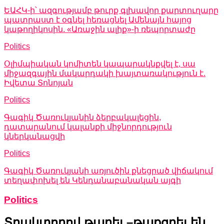
ԵԱՀԿ-ի՝ ազգությամբ թուրք գլխավոր քարտուղարը
պատրաստ է օգնել հեռացնել Ամենայն հայոց
կաթողիկոսին. «Առաջին ալիք»-ի ռեպորտաժը
Politics
Օլիմպիական կոմիտեն կապարակնքվել է, սա
միջազգային մակարդակի խայտառակություն է.
Իվետա Տոնոյան
Politics
Գագիկ Ծառուկյանին ձերբակալեցին,
դատարանում կալանքի միջնորդություն
կներկանացվի
Politics
Գագիկ Ծառուկյանի առյուծին քնեցրած վիճակում
տեղափոխել են Կենդանաբանական այգի
Politics
Տրակտորով թաղել –թաքցրել են