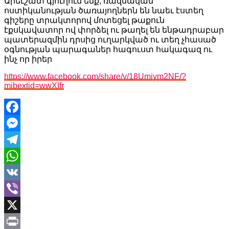
Արեւշատ գյուղում ենք, ռազմական
ոստիկանության ծառայողներն են նաեւ էստեղ
գիշերը տրակտորով մոտեցել թաքուն
էքսկավատոր ով փորձել ու թաղել են ենթադրաբար
պատերազմին դրսից ուղարկված ու տեղ չհասած
օգնության պարագաներ հագուստ հակագազ ու
ինչ որ իրեր
https://www.facebook.com/share/v/18Umiym2NF/?
mibextid=wwXIfr
Facebook
Messenger
Telegram
WhatsApp
VK
Viber
X