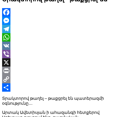
Facebook
Messenger
Telegram
WhatsApp
VK
Viber
X
Print
Copy
Link
Share
Տրակտորով թաղել – թաքցրել են պատերազմի
օգնությունը…
Արտակ Ավետիսյան ի ահազանգի հետքերով