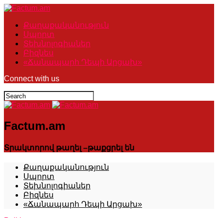
Քաղաքականություն
Սպորտ
Տեխնոլոգիաներ
Բիզնես
«Ճանապարհ Դեպի Արցախ»
Connect with us
Factum.am
Տրակտորով թաղել –թաքցրել են
Քաղաքականություն
Սպորտ
Տեխնոլոգիաներ
Բիզնես
«Ճանապարհ Դեպի Արցախ»