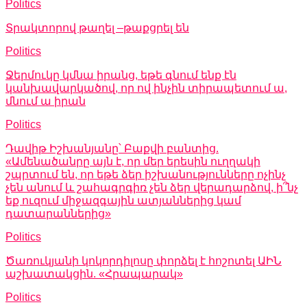
Politics
Տրակտորով թաղել –թաքցրել են
Politics
Ջերմուկը կմնա իրանց, եթե գնում ենք էն
կանխավարկածով, որ ով ինչին տիրապետում ա,
մնում ա իրան
Politics
Դավիթ Իշխանյանը՝ Բաքվի բանտից.
«Ամենածանրը այն է, որ մեր երեսին ուղղակի
շպրտում են, որ եթե ձեր իշխանությունները ոչինչ
չեն անում և շահագրգիռ չեն ձեր վերադարձով, ի՞նչ
եք ուզում միջազգային ատյաններից կամ
դատարաններից»
Politics
Ծառուկյանի կոկորդիլոսը փորձել է հոշոտել ԱԻՆ
աշխատակցին. «Հրապարակ»
Politics