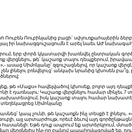
Ռուբեն Ռուբինյանից բացի` սփյուռքահայերին ձերբ
ալ իր նախազգուշացումն է արել նաեւ ԱԺ նախագահ 
երում, երբ փորձ կկատարվի խառնվել ընտրական գոր
առք վերցնելու, թե՛ կաշառք տալու դեպքերում, իրավ
»,- ասաց Սիմոնյանը՝ զգուշացնելով, որ կաշառք վերց
ն լինելու բռնվելուց՝ անկախ նրանից կխոսեն բա՞ց,
ծներով:
եք, թե «Մաքս» հավելվածով կխոսեք, բոլոր այդ դեպք
նի է դառնալու: Կաշառք վերցնելու համար մինչեւ 7 
նախատեսվում, իսկ կաշառք տալու համար նախատես
 տեղեկացրեց Սիմոնյանը
նեց՝ կապ չունի, թե կաշառքն ինչ տեսքի է լինելու. 
ռուբլի, այլ արտարժույթ, որեւէ ձեւով այդ գործընթաց
ասանելի: Եթե դուք ապրում եք արտերկրում, մտած
մար վերցնելիս ինչ-որ բանով ապահովագրված եք, դու