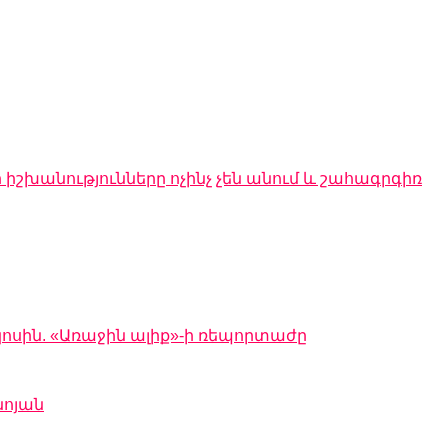
 իշխանությունները ոչինչ չեն անում և շահագրգիռ
կոսին. «Առաջին ալիք»-ի ռեպորտաժը
նոյան