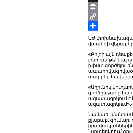
X
Print
Copy
Link
Share
ԱԺ փոխնախագահ 
վտանգի վերաբերյ
«Բոլոր այն դեպք
լինի դա թե՛ կաշ
խիստ գործելու են
ապահովագրված չե
տարբեր հավելվա
«Աղունիկ կուղարկ
գործընթացը հայտ
ազատազրկում է 
ազատազրկում»,-
Նա նաեւ մանրամաս
քյաբաբ, գումար, 
իրավապահներին հ
՝արտերկրում գու