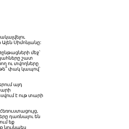
ակալվելու
Ալեն Սիմոնյանը:
ծընթացների մեջ՝
ապահները շատ
նող ու տվողները
 թե՞ փակ կապով՝
երում այդ
տարի
վում է ութ տարի
«Հեռուստացույց,
ները դառնալու են
ում եք
ք նույնպես