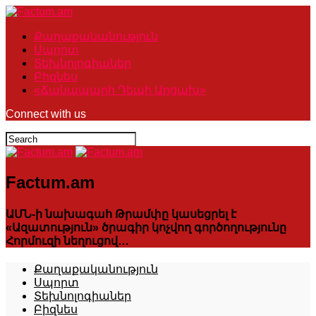
Քաղաքականություն
Սպորտ
Տեխնոլոգիաներ
Բիզնես
«Ճանապարհ Դեպի Արցախ»
Connect with us
Factum.am
ԱՄՆ-ի նախագահ Թրամփը կասեցրել է
«Ազատություն» ծրագիր կոչվող գործողությունը
Հորմուզի նեղուցով…
Քաղաքականություն
Սպորտ
Տեխնոլոգիաներ
Բիզնես