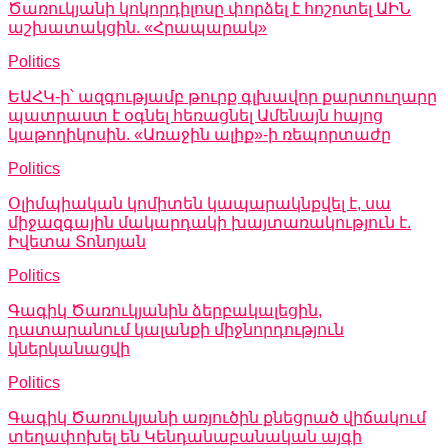
Ծառուկյանի կոկորդիլոսը փորձել է հոշոտել ԱԻՆ
աշխատակցին. «Հրապարակ»
Politics
ԵԱՀԿ-ի՝ ազգությամբ թուրք գլխավոր քարտուղարը
պատրաստ է օգնել հեռացնել Ամենայն հայոց
կաթողիկոսին. «Առաջին ալիք»-ի ռեպորտաժը
Politics
Օլիմպիական կոմիտեն կապարակնքվել է, սա
միջազգային մակարդակի խայտառակություն է.
Իվետա Տոնոյան
Politics
Գագիկ Ծառուկյանին ձերբակալեցին,
դատարանում կալանքի միջնորդություն
կներկանացվի
Politics
Գագիկ Ծառուկյանի առյուծին քնեցրած վիճակում
տեղափոխել են Կենդանաբանական այգի