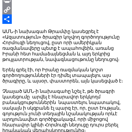
X
Print
Copy
Link
Share
ԱՄՆ-ի նախագահ Թրամփը կասեցրել է
«Ազատություն» ծրագիր կոչվող գործողությունը
Հորմուզի նեղուցով, ըստ որի ամերիկյան
ռազմանավերը պետք է ապահովեին, առանց
Իրանի հետ համաձայնեցման և այդ երկրից
թույլատրության, նավագնացութունը նեղուցով։
Երեկ գրել էի, որ Իրանը ռազմական կոշտ
գործողությունների էր դիմել տապալելու այս
ծրագիրը, և այսօր, փաստորեն, այն կասեցված է։
Չնայած ԱՄՆ-ի նախագահը նշել է, թե ծրագրի
կասեցումը արվել է հնարավոր երկկողմ
բանակցություններին նպաստելու նպատակով,
սակայն ի սկզբանե էլ պարզ էր, որ, ըստ էության,
գոյություն չունի տեղային նշանակության որևէ
արդյունավետ գործիքակազմ, որի միջոցով
հնարավոր կլինի Հորմուզի նեղուցը դուրս բերել
իրանական վերահսկողությունից։