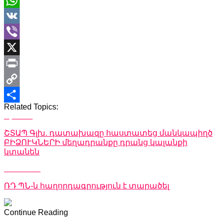
WhatsApp
VK
Viber
X
Print
Copy
Related Topics:
Link
Share
Up Next
ՇՏԱՊ Գլխ. դատախազը հաստատեց մանկապիղծ
ԲԻՁՈՒԿՆԵՐԻ մեղադրանքը դրանց կալանքի
կտանեն
Don't Miss
ՌԴ ՊՆ-ն հաղորդագրություն է տարածել
Continue Reading