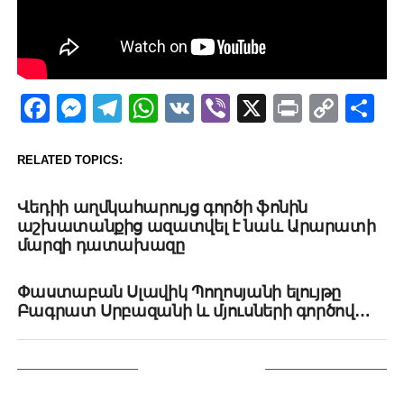
Facebook
Messenger
Telegram
WhatsApp
VK
Viber
X
Print
Copy
Sh
Link
RELATED TOPICS:
UP NEXT
Վեդիի աղմկահարույց գործի ֆոնին
աշխատանքից ազատվել է նաև Արարատի
մարզի դատախազը
DON'T MISS
Փաստաբան Սլավիկ Պողոսյանի ելույթը
Բագրատ Սրբազանի և մյուսների գործով…
YOU MAY LIKE