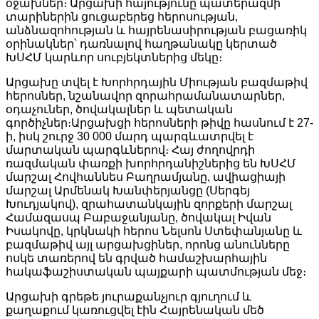
օջախներ։ Արցախի հայությունը պատերազմի
տարիներին ցուցաբերեց հերոսության,
անձնազոհության և հայրենասիրության բացառիկ
օրինակներ՝ դառնալով հաղթանակը կերտած
ԽՍՀՄ կարևոր սուբյեկտներից մեկը։
Արցախը տվել է Խորհրդային Միության բազմաթիվ
հերոսներ, նշանավոր զորահրամանատարներ,
օդաչուներ, ծովակալներ և պետական
գործիչներ։Արցախցի հերոսների թիվը հասնում է 27-
ի, իսկ շուրջ 30 000 մարդ պարգևատրվել է
մարտական պարգևներով։ Հայ ժողովրդի
ռազմական փառքի խորհրդանիշներից են ԽՍՀՄ
մարշալ Հովհաննես Բաղրամյանը, ավիացիայի
մարշալ Արմենակ Խանփերյանցը (Սերգեյ
Խուդյակով), զրահատանկային զորքերի մարշալ
Համազասպ Բաբաջանյանը, ծովակալ Իվան
Իսակովը, կրկնակի հերոս Նելսոն Ստեփանյանը և
բազմաթիվ այլ արցախցիներ, որոնց անունները
ոսկե տառերով են գրված համաշխարհային
հակաֆաշիստական պայքարի պատմության մեջ։
Արցախի գրեթե յուրաքանչյուր գյուղում և
քաղաքում կառուցվել էին Հայրենական մեծ