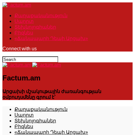
Քաղաքականություն
Սպորտ
Տեխնոլոգիաներ
Բիզնես
«Ճանապարհ Դեպի Արցախ»
Connect with us
Factum.am
Արցախի մշակութային ժառանգության
օմբուդսմենը գրում է՝
Քաղաքականություն
Սպորտ
Տեխնոլոգիաներ
Բիզնես
«Ճանապարհ Դեպի Արցախ»