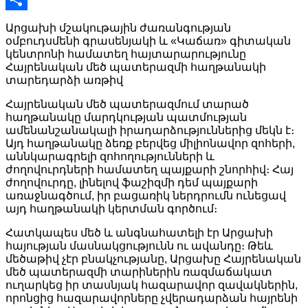
Link
Share
Արցախի մշակութային ժառանգության
օմբուդսմենի գրասենյակի և «Կաճառ» գիտական
կենտրոնի համատեղ հայտարարությունը
Հայրենական մեծ պատերազմի հաղթանակի
տարեդարձի առթիվ
Հայրենական մեծ պատերազմում տարած
հաղթանակը մարդկության պատմության
ամենանշանակալի իրադարձություններից մեկն է։
Այդ հաղթանակը ձեռք բերվեց միլիոնավոր զոհերի,
աննկարագրելի զոհողությունների և
ժողովուրդների համատեղ պայքարի շնորհիվ։ Հայ
ժողովուրդը, լինելով ֆաշիզմի դեմ պայքարի
առաջնագծում, իր բացառիկ ներդրումն ունեցավ
այդ հաղթանակի կերտման գործում։
Հատկապես մեծ և անգնահատելի էր Արցախի
հայության մասնակցությունն ու ավանդը։ Թեև
մեծաթիվ չէր բնակչությանը, Արցախը Հայրենական
մեծ պատերազմի տարիներին ռազմաճակատ
ուղարկեց իր տասնյակ հազարավոր զավակներին,
որոնցից հազարավորները չվերադարձան հայրենի