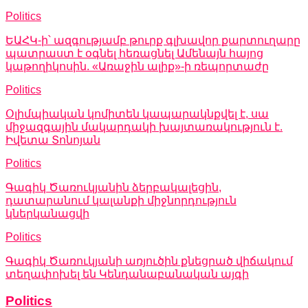
Politics
ԵԱՀԿ-ի՝ ազգությամբ թուրք գլխավոր քարտուղարը
պատրաստ է օգնել հեռացնել Ամենայն հայոց
կաթողիկոսին. «Առաջին ալիք»-ի ռեպորտաժը
Politics
Օլիմպիական կոմիտեն կապարակնքվել է, սա
միջազգային մակարդակի խայտառակություն է.
Իվետա Տոնոյան
Politics
Գագիկ Ծառուկյանին ձերբակալեցին,
դատարանում կալանքի միջնորդություն
կներկանացվի
Politics
Գագիկ Ծառուկյանի առյուծին քնեցրած վիճակում
տեղափոխել են Կենդանաբանական այգի
Politics