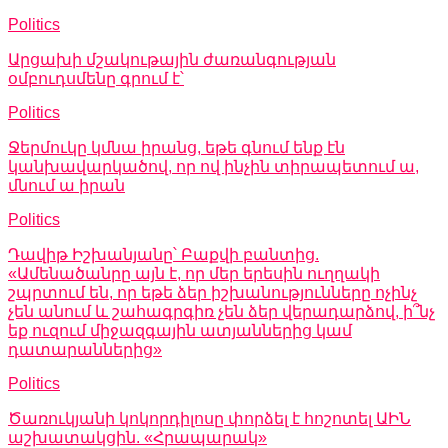
Politics
Արցախի մշակութային ժառանգության
օմբուդսմենը գրում է՝
Politics
Ջերմուկը կմնա իրանց, եթե գնում ենք էն
կանխավարկածով, որ ով ինչին տիրապետում ա,
մնում ա իրան
Politics
Դավիթ Իշխանյանը՝ Բաքվի բանտից.
«Ամենածանրը այն է, որ մեր երեսին ուղղակի
շպրտում են, որ եթե ձեր իշխանությունները ոչինչ
չեն անում և շահագրգիռ չեն ձեր վերադարձով, ի՞նչ
եք ուզում միջազգային ատյաններից կամ
դատարաններից»
Politics
Ծառուկյանի կոկորդիլոսը փորձել է հոշոտել ԱԻՆ
աշխատակցին. «Հրապարակ»