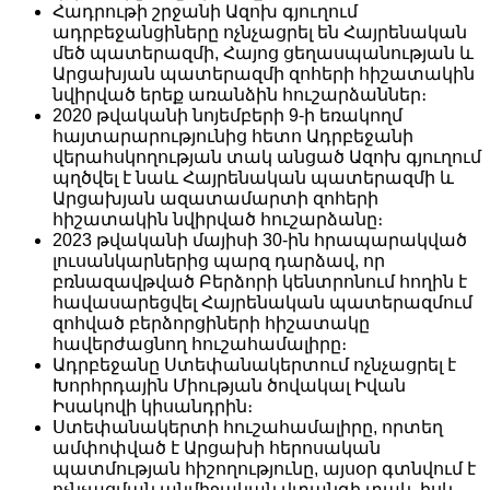
Հադրութի շրջանի Ազոխ գյուղում
ադրբեջանցիները ոչնչացրել են Հայրենական
մեծ պատերազմի, Հայոց ցեղասպանության և
Արցախյան պատերազմի զոհերի հիշատակին
նվիրված երեք առանձին հուշարձաններ։
2020 թվականի նոյեմբերի 9-ի եռակողմ
հայտարարությունից հետո Ադրբեջանի
վերահսկողության տակ անցած Ազոխ գյուղում
պղծվել է նաև Հայրենական պատերազմի և
Արցախյան ազատամարտի զոհերի
հիշատակին նվիրված հուշարձանը։
2023 թվականի մայիսի 30-ին հրապարակված
լուսանկարներից պարզ դարձավ, որ
բռնազավթված Բերձորի կենտրոնում հողին է
հավասարեցվել Հայրենական պատերազմում
զոհված բերձորցիների հիշատակը
հավերժացնող հուշահամալիրը։
Ադրբեջանը Ստեփանակերտում ոչնչացրել է
Խորհրդային Միության ծովակալ Իվան
Իսակովի կիսանդրին։
Ստեփանակերտի հուշահամալիրը, որտեղ
ամփոփված է Արցախի հերոսական
պատմության հիշողությունը, այսօր գտնվում է
ոչնչացման անմիջական վտանգի տակ, իսկ