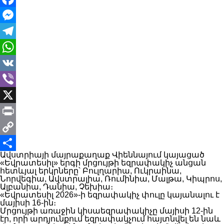
Facebook
Messenger
Telegram
WhatsApp
VK
Viber
X
Print
Copy
Ավստրիայի մայրաքաղաք Վիեննայում կայացած
Link
Share
«Եվրատեսիլ» երգի մրցույթի եզրափակիչ անցան
հետևյալ երկրները՝ Բուլղարիա, Ուկրաինա,
Նորվեգիա, Ավստրալիա, Ռումինիա, Մալթա, Կիպրոս,
Ալբանիա, Դանիա, Չեխիա։
«Եվրատեսիլ 2026»-ի եզրափակիչ փուլը կայանալու է
մայիսի 16-ին։
Մրցույթի առաջին կիսաեզրափակիչը մայիսի 12-ին
էր, որի արդյունքում եզրափակչում հայտնվել են նաև