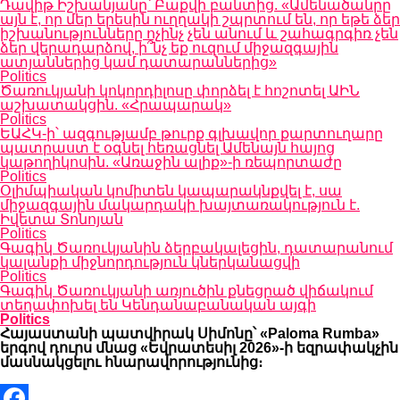
Դավիթ Իշխանյանը՝ Բաքվի բանտից. «Ամենածանրը
այն է, որ մեր երեսին ուղղակի շպրտում են, որ եթե ձեր
իշխանությունները ոչինչ չեն անում և շահագրգիռ չեն
ձեր վերադարձով, ի՞նչ եք ուզում միջազգային
ատյաններից կամ դատարաններից»
Politics
Ծառուկյանի կոկորդիլոսը փորձել է հոշոտել ԱԻՆ
աշխատակցին. «Հրապարակ»
Politics
ԵԱՀԿ-ի՝ ազգությամբ թուրք գլխավոր քարտուղարը
պատրաստ է օգնել հեռացնել Ամենայն հայոց
կաթողիկոսին. «Առաջին ալիք»-ի ռեպորտաժը
Politics
Օլիմպիական կոմիտեն կապարակնքվել է, սա
միջազգային մակարդակի խայտառակություն է.
Իվետա Տոնոյան
Politics
Գագիկ Ծառուկյանին ձերբակալեցին, դատարանում
կալանքի միջնորդություն կներկանացվի
Politics
Գագիկ Ծառուկյանի առյուծին քնեցրած վիճակում
տեղափոխել են Կենդանաբանական այգի
Politics
Հայաստանի պատվիրակ Սիմոնը՝ «Paloma Rumba»
երգով դուրս մնաց «Եվրատեսիլ 2026»-ի եզրափակչին
մասնակցելու հնարավորությունից։