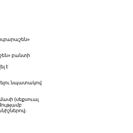
Նուբարաշեն»
աշեն» բանտի
լ է
։
ծելու նպատակով
 մասի (սեքսուալ
մությամբ
նիշներով։