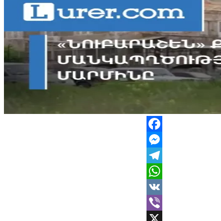
Facebook
Messenger
Telegram
WhatsApp
VK
Viber