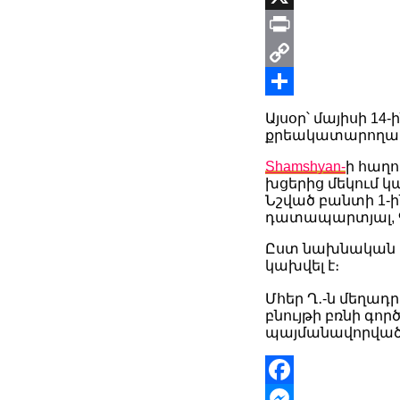
X
Print
Copy
Link
Share
Այսօր՝ մայիսի 1
քրեակատարողակ
Shamshyan-
ի հաղո
խցերից մեկում կ
Նշված բանտի 1-ի
դատապարտյալ, Գե
Ըստ նախնական տ
կախվել է։
Մհեր Ղ․-ն մեղադր
բնույթի բռնի գո
պայմանավորված 
Facebook