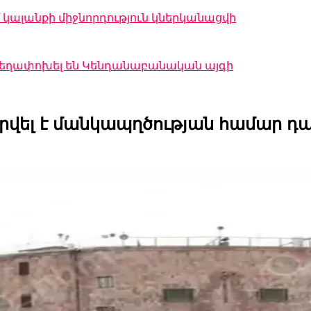
կալանքի միջնորդություն կներկանացվի
 տեղափոխել են Կենդանաբանական այգի
բերվել է մանկապղծության համա