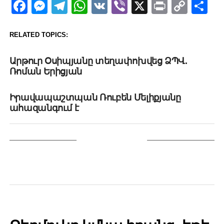
Facebook
Messenger
Telegram
WhatsApp
VK
Viber
X
Print
Copy
Sh
Link
RELATED TOPICS:
UP NEXT
Արթուր Օսիպյանը տեղափոխվեց ՁՊՎ.
Ռոման Երիցյան
DON'T MISS
Իրավապաշտպան Ռուբեն Մելիքյանը
ահազանգում է
YOU MAY LIKE
POLITICS