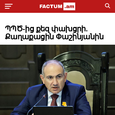
POLITICS
ՊՊԾ-ից քեզ փախցրի.
Քաղաքացին Փաշինյանին