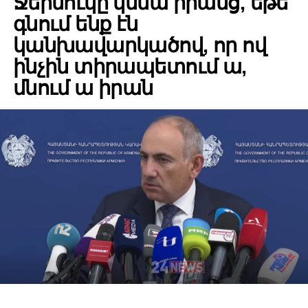
Ջերմուկը կմնա իրանց, եթե
գնում ենք էն
կանխավարկածով, որ ով
ինչին տիրապետում ա,
մնում ա իրան