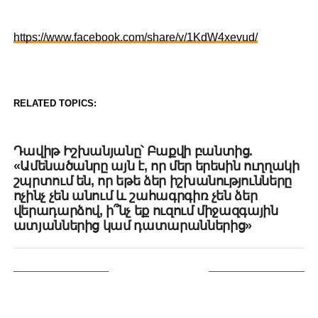
https://www.facebook.com/share/v/1KdW4xevud/
RELATED TOPICS:
DON'T MISS
Դավիթ Իշխանյանը՝ Բաքվի բանտից.
«Ամենածանրը այն է, որ մեր երեսին ուղղակի
շպրտում են, որ եթե ձեր իշխանությունները
ոչինչ չեն անում և շահագրգիռ չեն ձեր
վերադարձով, ի՞նչ եք ուզում միջազգային
ատյաններից կամ դատարաններից»
YOU MAY LIKE