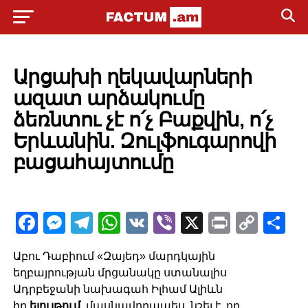
POLITICS
Արցախի ղեկավարների
ազատ արձակումը
ձեռնտու չէ ո՛չ Բաքվին, ո՛չ
Երևանին. Զուլֆուգարովի
բացահայտումը
Facebook
Messenger
Telegram
WhatsApp
VK
Viber
X
Print
Copy
Sh
Link
Աբու Դաբիում «Զայեդ» մարդկային
եղբայրության մրցանակը ստանալիս
Ադրբեջանի նախագահ Իլհամ Ալիևն
իր
ելույթում,
մասնավորապես, նշել է, որ