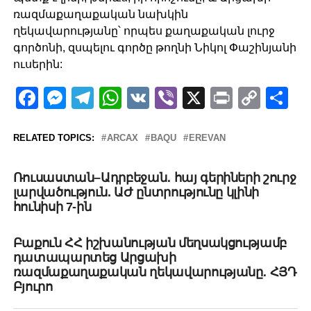
ռազմաքաղաքական նախկին
ղեկավարությանը՝ որպես քաղաքական լուրջ
գործոնի, զսպելու գործը թողնի Նիկոլ Փաշինյանի
ուսերին:
Facebook
Messenger
Telegram
WhatsApp
VK
Viber
X
Print
Copy
Sh
Link
RELATED TOPICS:
ARCAX
BAQU
EREVAN
UP NEXT
Ռուսաստան–Ադրբեջան․ հայ գերիների շուրջ
լարվածություն. ԱԺ ընտրությունը կլինի
հունիսի 7-ին
DON'T MISS
Բաքուն ՀՀ իշխանության մեղսակցությամբ
դատապարտեց Արցախի
ռազմաքաղաքական ղեկավարությանը․ ՀՅԴ
Բյուրո