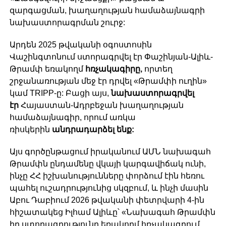
զարգացման, խաղաղության համաձայնագրի
նախաստորագրման շուրջ:
Արդեն 2025 թվականի օգոստոսին
Վաշինգտոնում ստորագրվել էր Փաշինյան-Ալիև-
Թրամփ եռակողմ
հռչակագիրը
,
որտեղ
շրջանառության մեջ էր դրվել «Թրամփի ուղին»
կամ TRIPP-ը: Բացի այս,
նախաստորագրվել
էր
Հայաստան-Ադրբեջան խաղաղության
համաձայնագիր, որում առկա
ռիսկերին
անդրադարձել ենք:
Այս գործընթացում իրականում ԱՄՆ նախագահ
Թրամփն ընդամենը վկայի կարգավիճակ ունի,
ինչը ՀՀ իշխանությունները փորձում էին հեռու
պահել ուշադրությունից սկզբում, և ինչի մասին
Աբու Դաբիում 2026 թվականի փետրվարի 4-ին
հիշատակեց Իլհամ Ալիևը՝ «Նախագահ Թրամփն
իր ստորագրությունը եռակողմ հռչակագրում