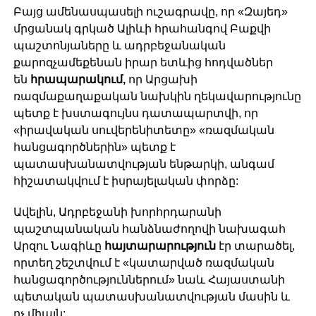
Բայց ամենասպասելի ուշագրավը, որ «Զայեդ»
մրցանակ գրկած Ալիևի հրահանգով Բաքվի
պաշտոնյաները և ադրբեջանական
քարոզչամեքենան իրար ետևից հոդվածներ
են
հրապարակում,
որ Արցախի
ռազմաքաղաքական նախկին ղեկավարությունը
պետք է խստագույնս դատապարտվի, որ
«իրավական սուվերենիտետը» «ռազմական
հանցագործներին» պետք է
պատասխանատվության ենթարկի, անգամ
հիշատակվում է իսրայելական փորձը:
Ավելին, Ադրբեջանի խորհրդարանի
պաշտպանական հանձնաժողովի նախագահ
Արզու Նագիևը
հայտարարություն
էր տարածել,
որտեղ շեշտվում է «կատարված ռազմական
հանցագործություններում» նաև Հայաստանի
պետական պատասխանատվության մասին և
ոչ միայն: