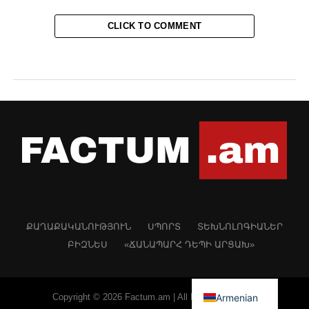
CLICK TO COMMENT
ՔԱՂԱՔԱԿԱՆՈՒԹՅՈՒՆ
ՍՊՈՐՏ
ՏԵԽՆՈԼՈԳԻԱՆԵՐ
ԲԻԶՆԵՍ
«ՃԱՆԱՊԱՐՀ ԴԵՊԻ ԱՐՑԱԽ»
Armenian
Copyright © 2026 Factum.am | All Rights Reserved