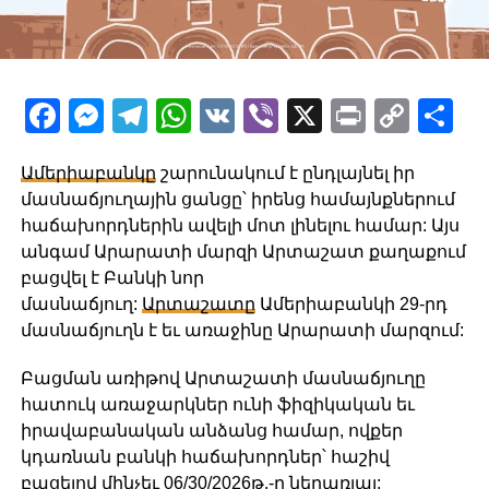
Facebook
Messenger
Telegram
WhatsApp
VK
Viber
X
Print
Copy
Sh
Link
Ամերիաբանկը
շարունակում է ընդլայնել իր
մասնաճյուղային ցանցը՝ իրենց համայնքներում
հաճախորդներին ավելի մոտ լինելու համար: Այս
անգամ Արարատի մարզի Արտաշատ քաղաքում
բացվել է Բանկի նոր
մասնաճյուղ:
Արտաշատը
Ամերիաբանկի 29-րդ
մասնաճյուղն է եւ առաջինը Արարատի մարզում:
Բացման առիթով Արտաշատի մասնաճյուղը
հատուկ առաջարկներ ունի ֆիզիկական եւ
իրավաբանական անձանց համար, ովքեր
կդառնան բանկի հաճախորդներ՝ հաշիվ
բացելով մինչեւ 06/30/2026թ.-ը ներառյալ: