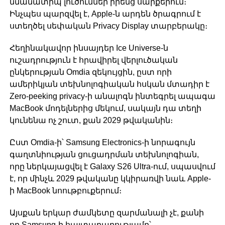
նմանատիպ լուծումներ իրենց սարքերում։
Ինչպես պարզվել է, Apple-ն արդեն ծրագրում է
ստեղծել սեփական Privacy Display տարբերակը։
Հեղինակավոր ինսայդեր Ice Universe-ն
ուշադրություն է հրավիրել վերլուծական
ընկերության Omdia զեկույցին, ըստ որի
ամերիկյան տեխնոլոգիական հսկան մտադիր է
Zero-peeking privacy-ի անալոգն ինտեգրել ապագա
MacBook մոդելներից մեկում, սակայն դա տեղի
կունենա ոչ շուտ, քան 2029 թվականին։
Ըստ Omdia-ի՝ Samsung Electronics-ի նորագույն
գաղտնիության ցուցադրման տեխնոլոգիան,
որը ներկայացվել է Galaxy S26 Ultra-ում, սպասվում
է, որ մինչև 2029 թվականը կկիրառվի նաև Apple-
ի MacBook նոութբուքերում։
Այսքան երկար ժամկետը զարմանալի չէ, քանի
որ Samsung-ի հայտարարությամբ՝