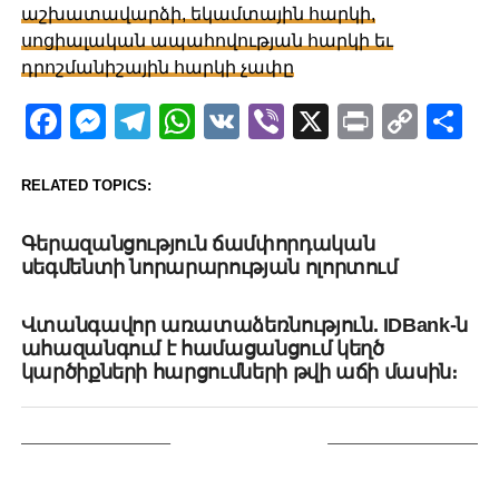
աշխատավարձի, եկամտային հարկի,
սոցիալական ապահովության հարկի եւ
դրոշմանիշային հարկի չափը
Facebook
Messenger
Telegram
WhatsApp
VK
Viber
X
Print
Copy
Sh
Link
RELATED TOPICS:
UP NEXT
Գերազանցություն ճամփորդական
սեգմենտի նորարարության ոլորտում
DON'T MISS
Վտանգավոր առատաձեռնություն. IDBank-ն
ահազանգում է համացանցում կեղծ
կարծիքների հարցումների թվի աճի մասին։
YOU MAY LIKE