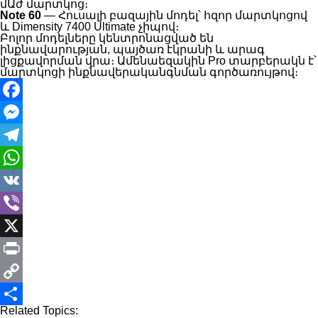
մԱժ մարտկոց։
Note 60
— Հուսալի բազային մոդել՝ հզոր մարտկոցով
և Dimensity 7400 Ultimate չիպով։
Բոլոր մոդելները կենտրոնացված են
ինքնավարության, պայծառ էկրանի և արագ
լիցքավորման վրա։ Ամենաեզակին Pro տարբերակն է՝
մարտկոցի ինքնավերականգնման գործառույթով։
Facebook
Messenger
Telegram
WhatsApp
VK
Viber
X
Print
Copy
Related Topics:
Link
Share