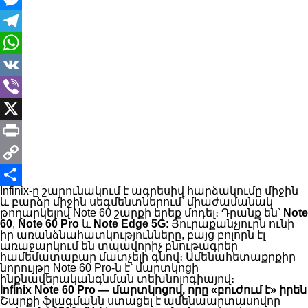
Messenger
Telegram
WhatsApp
VK
Viber
X
Print
Copy
Infinix-ը շարունակում է ագրեսիվ հարձակումը միջին
Link
Share
և բարձր միջին սեգմենտներում՝ միաժամանակ
թողարկելով Note 60 շարքի երեք մոդել։ Դրանք են՝
Note
60
,
Note 60 Pro
և
Note Edge 5G
: Յուրաքանչյուրն ունի
իր առանձնահատկությունները, բայց բոլորն էլ
առաջարկում են տպավորիչ բնութագրեր
համեմատաբար մատչելի գնով։ Ամենահետաքրքիր
նորույթը Note 60 Pro-ն է՝ մարտկոցի
ինքնավերականգնման տեխնոլոգիայով։
Infinix Note 60 Pro — մարտկոցով, որը «բուժում է» իրեն
Շարքի ֆլագմանն ստացել է ամենաարտասովոր