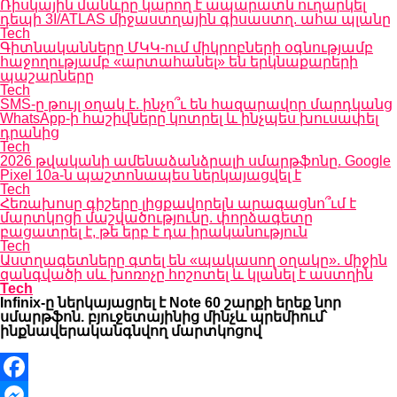
Ռիսկային մանևրը կարող է ապարատն ուղարկել
դեպի 3I/ATLAS միջաստղային գիսաստղ. ահա պլանը
Tech
Գիտնականները ՄԿԿ-ում միկրոբների օգնությամբ
հաջողությամբ «արտահանել» են երկնաքարերի
պաշարները
Tech
SMS-ը թույլ օղակ է. ինչո՞ւ են հազարավոր մարդկանց
WhatsApp-ի հաշիվները կոտրել և ինչպես խուսափել
դրանից
Tech
2026 թվականի ամենաձանձրալի սմարթֆոնը. Google
Pixel 10a-ն պաշտոնապես ներկայացվել է
Tech
Հեռախոսը գիշերը լիցքավորելն արագացնո՞ւմ է
մարտկոցի մաշվածությունը. փորձագետը
բացատրել է, թե երբ է դա իրականություն
Tech
Աստղագետները գտել են «պակասող օղակը». միջին
զանգվածի սև խոռոչը հոշոտել և կլանել է աստղին
Tech
Infinix-ը ներկայացրել է Note 60 շարքի երեք նոր
սմարթֆոն. բյուջետայինից մինչև պրեմիում՝
ինքնավերականգնվող մարտկոցով
Facebook