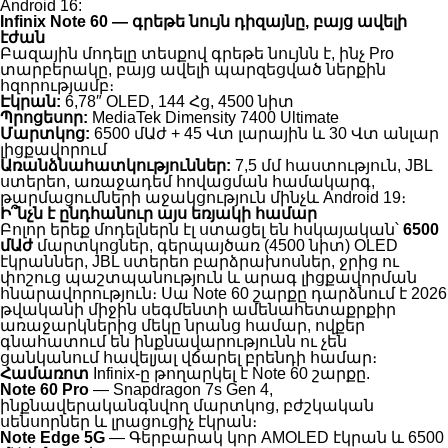
Android 16:
Infinix Note 60 — գրեթե նույն դիզայնը, բայց ավելի
էժան
Բազային մոդելը տեսքով գրեթե նույնն է, ինչ Pro
տարբերակը, բայց ավելի պարզեցված ներքին
հզորությամբ։
Էկրան:
6,78″ OLED, 144 Հց, 4500 նիտ
Պրոցեսոր:
MediaTek Dimensity 7400 Ultimate
Մարտկոց:
6500 մԱժ + 45 Վտ լարային և 30 Վտ անլար
լիցքավորում
Առանձնահատկություններ:
7,5 մմ հաստություն, JBL
ստերեո, առաջադեմ հովացման համակարգ,
թարմացումների աջակցություն մինչև Android 19։
Ի՞նչն է ընդհանուր այս եռյակի համար
Բոլոր երեք մոդելներն էլ ստացել են հսկայական՝
6500
մԱժ
մարտկոցներ, գերպայծառ (4500 նիտ) OLED
էկրաններ, JBL ստերեո բարձրախոսներ, ջրից ու
փոշուց պաշտպանություն և արագ լիցքավորման
հնարավորություն։ Սա Note 60 շարքը դարձնում է 2026
թվականի միջին սեգմենտի ամենահետաքրքիր
առաջարկներից մեկը նրանց համար, ովքեր
գնահատում են ինքնավարությունն ու չեն
ցանկանում հավելյալ վճարել բրենդի համար։
Համառոտ
Infinix-ը թողարկել է Note 60 շարքը.
Note 60 Pro
— Snapdragon 7s Gen 4,
ինքնավերականգնվող մարտկոց, բժշկական
սենսորներ և լրացուցիչ էկրան։
Note Edge 5G
— Գերբարակ կոր AMOLED էկրան և 6500