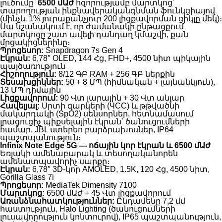
լուծումը՝
6500 մԱժ
հզորությամբ մարտկոց՝
տարողության ինքնավերականգնման ֆունկցիայով
(մինչև 1% յուրաքանչյուր 200 լիցքավորման ցիկլը մեկ)։
Սա նշանակում է, որ ժամանակի ընթացքում
մարտկոցը շատ ավելի դանդաղ կմաշվի, քան
մրցակիցներինը։
Պրոցեսոր:
Snapdragon 7s Gen 4
Էկրան:
6,78″ OLED, 144 Հց, FHD+, 4500 նիտ պիկային
պայծառություն
Հիշողություն:
8/12 ԳԲ RAM + 256 ԳԲ ներքին
Տեսախցիկներ:
50 + 8 ՄՊ (հիմնական + լայնանկյուն),
13 ՄՊ դիմային
Լիցքավորում:
90 Վտ լարային + 30 Վտ անլար
Հավելյալ:
Սրտի զարկերի (ЧСС) և թթվածնի
մակարդակի (SpO2) սենսորներ, հետնամասում
լրացուցիչ պիքսելային էկրան՝ ծանուցումների
համար, JBL ստերեո բարձրախոսներ, IP64
պաշտպանություն։
Infinix Note Edge 5G — ոճային կոր էկրան և 6500 մԱժ
Եռյակի ամենաբարակ և տեսողականորեն
ամենատպավորիչ սարքը։
Էկրան:
6,78″ 3D-կոր AMOLED, 1.5K, 120 Հց, 4500 նիտ,
Gorilla Glass 7i
Պրոցեսոր:
MediaTek Dimensity 7100
Մարտկոց:
6500 մԱժ + 45 Վտ լիցքավորում
Առանձնահատկություններ:
Ընդամենը 7,2 մմ
հաստություն, Halo Lighting (ծանուցումների
լուսավորություն կոնտուրով), IP65 պաշտպանություն,