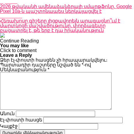
Up Next
2026 թվականի ամենաձանձրալի սմարթֆոնը. Google
Pixel 10a-ն պաշտոնապես ներկայացվել է
Don't Miss
Հեռախոսը գիշերը լիցքավորելն արագացնո՞ւմ է
մարտկոցի մաշվածությունը. փորձագետը
բացատրել է, թե երբ է դա իրականություն
Continue Reading
You may like
Click to comment
Leave a Reply
Ձեր էլ-փոստի հասցեն չի հրապարակվելու։
Պարտադիր դաշտերը նշված են
*
-ով
Մեկնաբանություն
*
Անուն
Էլ-փոստի հասցե
Կայքէջ