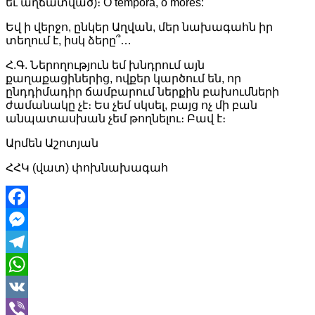
եւ աղճատված)։ O tempora, o mores:
Եվ ի վերջո, ընկեր Աղվան, մեր նախագահն իր
տեղում է, իսկ ձերը՞…
Հ.Գ. Ներողություն եմ խնդրում այն
քաղաքացիներից, ովքեր կարծում են, որ
ընդդիմադիր ճամբարում ներքին բախումների
ժամանակը չէ։ Ես չեմ սկսել, բայց ոչ մի բան
անպատասխան չեմ թողնելու։ Բավ է։
Արմեն Աշոտյան
ՀՀԿ (վատ) փոխնախագահ
Facebook
Messenger
Telegram
WhatsApp
VK