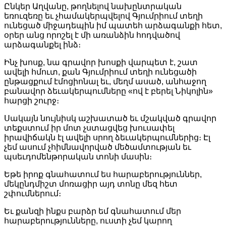
Link
Share
Ընկեր Աղվանը, թողնելով նախընտրական
եռուզեռը եւ չհամակերպվելով Գյումրիում տեղի
ունեցած միջադեպին իմ պատեհ արձագանքի հետ,
օրեր անց որոշել է մի առանձին հոդվածով
արձագանքել ինձ։
Ինչ խոսք, նա գրավոր խոսքի վարպետ է, շատ
ավելի հմուտ, քան Գյումրիում տեղի ունեցածի
ընթացքում էմոցիոնալ եւ, մեղմ ասած, անհաջող
բանավոր ձեւակերպումները «ով է բերել Նիկոլին»
հարցի շուրջ։
Սակայն նույնիսկ աշխատած եւ մշակված գրավոր
տեքստում իր մոտ չստացվեց խուսափել
իրավիճակն էլ ավելի սրող ձեւակերպումներից։ Էլ
չեմ ասում չհիմնավորված մեծամտության եւ
պսեւդոմենթորական տոնի մասին։
Եթե իրոք գնահատում ես հարաբերություններ,
մեկընդմիշտ մոռացիր այդ տոնը մեզ հետ
շփումներում։
Եւ քանզի ինքս բարձր եմ գնահատում մեր
հարաբերությունները, ուստի չեմ կարող