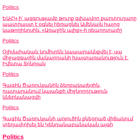
Politics
ԵԱՀԿ-ի՝ ազգությամբ թուրք գլխավոր քարտուղարը
պատրաստ է օգնել հեռացնել Ամենայն հայոց
կաթողիկոսին. «Առաջին ալիք»-ի ռեպորտաժը
Politics
Օլիմպիական կոմիտեն կապարակնքվել է, սա
միջազգային մակարդակի խայտառակություն է.
Իվետա Տոնոյան
Politics
Գագիկ Ծառուկյանին ձերբակալեցին,
դատարանում կալանքի միջնորդություն
կներկանացվի
Politics
Գագիկ Ծառուկյանի առյուծին քնեցրած վիճակում
տեղափոխել են Կենդանաբանական այգի
Politics