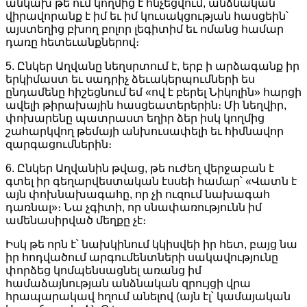
անկախ թե ում կողմից է հնչեցվում, անձնական
վիրավորանք է իմ եւ իմ կուսակցության հասցեին՝
այստեղից բխող բոլոր լեգիտիմ եւ ոմանց համար
դառը հետեւանքներով։
5. Ընկեր Աղվանը նեղսրտում է, երբ ի արձագանք իր
երկիմաստ եւ սադրիչ ձեւակերպումների ես
ընդամենը հիշեցնում եմ «ով է բերել Նիկոլին» հարցի
ավելի թիրախային հասցեատերերին։ Մի նեղվիր,
փոխարենը պատրաստ եղիր ձեր իսկ կողմից
շահարկվող թեմայի անխուսափելի եւ հիմնավոր
զարգացումներին։
6. Ընկեր Աղվանին թվաց, թե ուժեղ վերջաբան է
գտել իր գեղարվեստական էսսեի համար՝ «Վատն է
այն փոխնախագահը, որ չի ուզում նախագահ
դառնալ»։ Նա չգիտի, որ սնափառությունն իմ
ամենասիրված մեղքը չէ։
Իսկ թե որն է՝ նախկինում կկիսվեի իր հետ, բայց նա
իր հոդվածում արգումենտների սակավությունը
փորձեց կոմպենսացնել առանց իմ
համաձայնության անձնական զրույցի վրա
հրապարակավ հղում անելով (այն էլ՝ կամայական