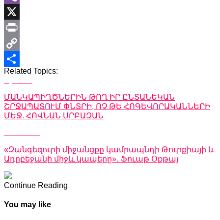
Viber
X
Print
Copy
Related Topics:
Link
Share
Up Next
ՄԱՆԿԱՊԻՂԾՆԵՐԻՆ ԹՈՂ ԻՐ ԸՆՏԱՆԵԿԱՆ
ՇՐՋԱՊԱՏՈՒՄ ՓՆՏՐԻ, ՈՉ ԹԵ ՀՈԳԵՎՈՐԱԿԱՆՆԵՐԻ
ՄԵՋ. ՀՈՎՆԱՆ ՍՐԲԱԶԱՆ
Don't Miss
«Զանգեզուրի միջանցքը կամրապնդի Թուրքիայի և
Ադրբեջանի միջև կապերը»․ Ֆուաթ Օքթայ
Continue Reading
You may like