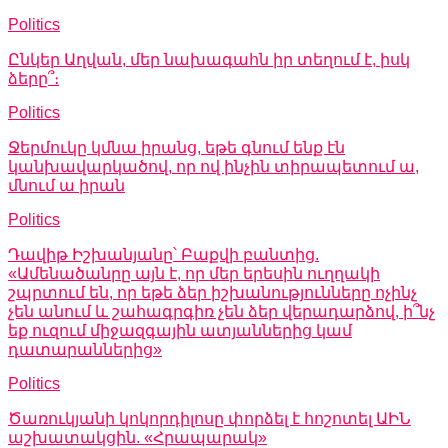
Politics
Ընկեր Աղվան, մեր նախագահն իր տեղում է, իսկ
ձերը՞։
Politics
Ջերմուկը կմնա իրանց, եթե գնում ենք էն
կանխավարկածով, որ ով ինչին տիրապետում ա,
մնում ա իրան
Politics
Դավիթ Իշխանյանը՝ Բաքվի բանտից.
«Ամենածանրը այն է, որ մեր երեսին ուղղակի
շպրտում են, որ եթե ձեր իշխանությունները ոչինչ
չեն անում և շահագրգիռ չեն ձեր վերադարձով, ի՞նչ
եք ուզում միջազգային ատյաններից կամ
դատարաններից»
Politics
Ծառուկյանի կոկորդիլոսը փորձել է հոշոտել ԱԻՆ
աշխատակցին. «Հրապարակ»