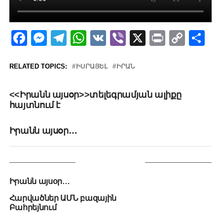
Facebook
Messenger
Telegram
WhatsApp
VK
Viber
X
Print
Copy
Sh
Link
RELATED TOPICS:
ԻՍՐԱՅԵԼ
ԻՐԱՆ
UP NEXT
<<Իրանն այսօր>>տելեգրամյան ալիքը
հայտնում է
DON'T MISS
Իրանն այսօր…
YOU MAY LIKE
Իրանն այսօր…
Հարվածներ ԱՄՆ բազային
Բահրեյնում