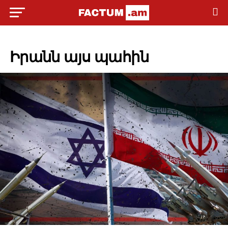
POLITICS
Իրանն այս պահին