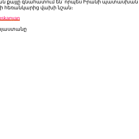
ան քայլը գնահատում են՝ որպես Իրանի պատասխա
րի հեռանկարից վախի նշան։
voskanyan
այաստանը