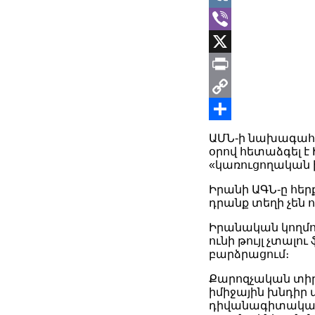
VK
Viber
X
Print
Copy
Link
Share
ԱՄՆ-ի նախագահ Թ
օրով հետաձգել է
«կառուցողական խ
Իրանի ԱԳՆ-ը հերք
դրանք տեղի չեն 
Իրանական կողմո
ունի թույլ չտալո
բարձրացում։
Քարոզչական տիրո
իմիջային խնդիր 
դիվանագիտական 