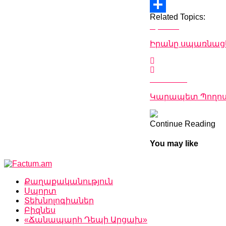
Copy
Related Topics:
Link
Share
Up Next
Իրանը սպառնացե
Don't Miss
Կարապետ Պողոսյ
Continue Reading
You may like
Քաղաքականություն
Սպորտ
Տեխնոլոգիաներ
Բիզնես
«Ճանապարհ Դեպի Արցախ»