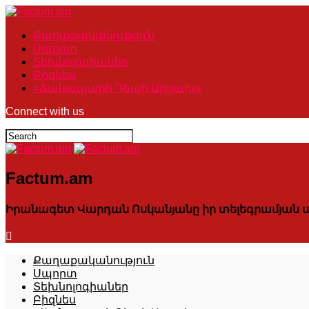
Քաղաքականություն
Սպորտ
Տեխնոլոգիաներ
Բիզնես
«Ճանապարհ Դեպի Արցախ»
Connect with us
Factum.am
Իրանագետ Վարդան Ոսկանյանը իր տելեգրամյան ալ
Քաղաքականություն
Սպորտ
Տեխնոլոգիաներ
Բիզնես