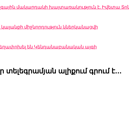
զգային մակարդակի խայտառակություն է. Իվետա Տո
կալանքի միջնորդություն կներկանացվի
 տեղափոխել են Կենդանաբանական այգի
տելեգրամյան ալիքում գրում է…