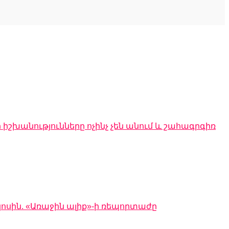
 իշխանությունները ոչինչ չեն անում և շահագրգիռ
կոսին. «Առաջին ալիք»-ի ռեպորտաժը