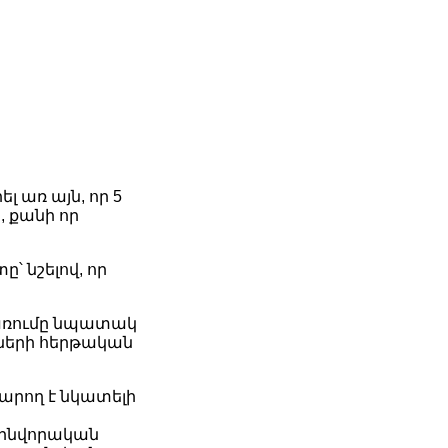
 առ այն, որ 5
 քանի որ
՝ նշելով, որ
րառումը նպատակ
 գների հերթական
արող է նկատելի
զինվորական