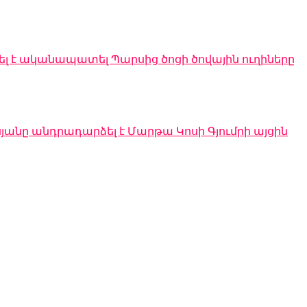
լ է ականապատել Պարսից ծոցի ծովային ուղիները
անը անդրադարձել է Մարթա Կոսի Գյումրի այցին