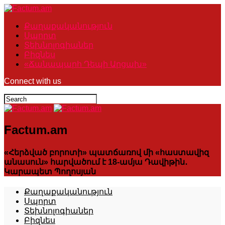
Քաղաքականություն
Սպորտ
Տեխնոլոգիաներ
Բիզնես
«Ճանապարհ Դեպի Արցախ»
Connect with us
Factum.am
«Հերձված բորոտի» պատճառով մի «հաստավիզ
անասուն» հարվածում է 18-ամյա Դավիթին․
Կարապետ Պողոսյան
Քաղաքականություն
Սպորտ
Տեխնոլոգիաներ
Բիզնես