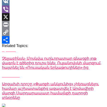
WhatsApp
VK
Viber
X
Print
Copy
Related Topics:
Link
Share
Up Next
Չելյաբինսկ- Մոսկվա ուղևորատար գնացքի յոթ
վագոն է գծերից դուրս եկել Ուլյանովսկի մարզում,
հայտնել են «Ռուսական երկաթուղիներ»-ից
Don't Miss
Արցախի դրոշը «Փառքի անկյունից» չհեռացնելու
համար աշխատանքից ազատվել է Արմավիրի
մարզի Սարդարապատ համայնքի դպրոցի
տնօրենը