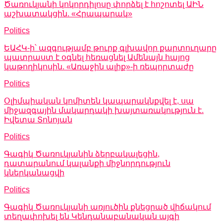
Ծառուկյանի կոկորդիլոսը փորձել է հոշոտել ԱԻՆ
աշխատակցին. «Հրապարակ»
Politics
ԵԱՀԿ-ի՝ ազգությամբ թուրք գլխավոր քարտուղարը
պատրաստ է օգնել հեռացնել Ամենայն հայոց
կաթողիկոսին. «Առաջին ալիք»-ի ռեպորտաժը
Politics
Օլիմպիական կոմիտեն կապարակնքվել է, սա
միջազգային մակարդակի խայտառակություն է.
Իվետա Տոնոյան
Politics
Գագիկ Ծառուկյանին ձերբակալեցին,
դատարանում կալանքի միջնորդություն
կներկանացվի
Politics
Գագիկ Ծառուկյանի առյուծին քնեցրած վիճակում
տեղափոխել են Կենդանաբանական այգի