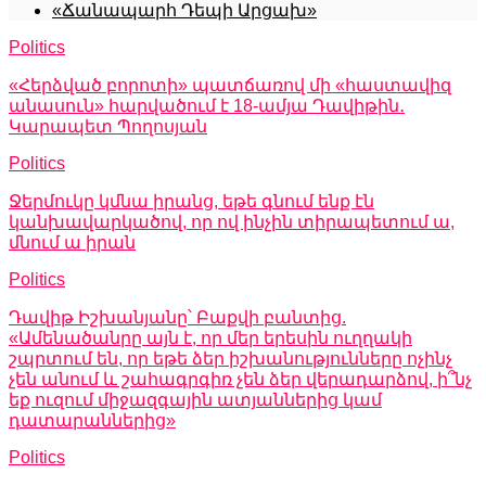
«Ճանապարհ Դեպի Արցախ»
Politics
«Հերձված բորոտի» պատճառով մի «հաստավիզ
անասուն» հարվածում է 18-ամյա Դավիթին․
Կարապետ Պողոսյան
Politics
Ջերմուկը կմնա իրանց, եթե գնում ենք էն
կանխավարկածով, որ ով ինչին տիրապետում ա,
մնում ա իրան
Politics
Դավիթ Իշխանյանը՝ Բաքվի բանտից.
«Ամենածանրը այն է, որ մեր երեսին ուղղակի
շպրտում են, որ եթե ձեր իշխանությունները ոչինչ
չեն անում և շահագրգիռ չեն ձեր վերադարձով, ի՞նչ
եք ուզում միջազգային ատյաններից կամ
դատարաններից»
Politics