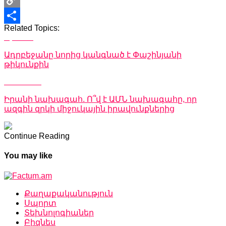
Copy
Related Topics:
Link
Share
Up Next
Ադրբեջանը նորից կանգնած է Փաշինյանի
թիկունքին
Don't Miss
Իրանի նախագահ. Ո՞վ է ԱՄՆ նախագահը, որ
ազգին զրկի միջուկային իրավունքներից
Continue Reading
You may like
Քաղաքականություն
Սպորտ
Տեխնոլոգիաներ
Բիզնես