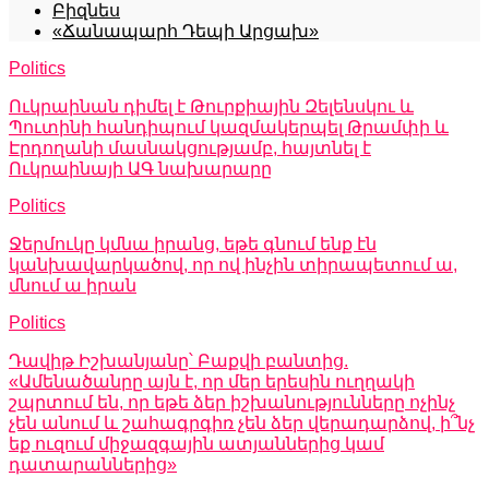
Բիզնես
«Ճանապարհ Դեպի Արցախ»
Politics
Ուկրաինան դիմել է Թուրքիային Զելենսկու և
Պուտինի հանդիպում կազմակերպել Թրամփի և
Էրդողանի մասնակցությամբ, հայտնել է
Ուկրաինայի ԱԳ նախարարը
Politics
Ջերմուկը կմնա իրանց, եթե գնում ենք էն
կանխավարկածով, որ ով ինչին տիրապետում ա,
մնում ա իրան
Politics
Դավիթ Իշխանյանը՝ Բաքվի բանտից.
«Ամենածանրը այն է, որ մեր երեսին ուղղակի
շպրտում են, որ եթե ձեր իշխանությունները ոչինչ
չեն անում և շահագրգիռ չեն ձեր վերադարձով, ի՞նչ
եք ուզում միջազգային ատյաններից կամ
դատարաններից»