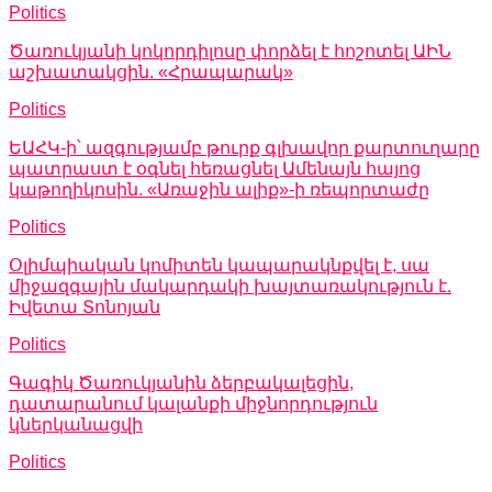
Politics
Ծառուկյանի կոկորդիլոսը փորձել է հոշոտել ԱԻՆ
աշխատակցին. «Հրապարակ»
Politics
ԵԱՀԿ-ի՝ ազգությամբ թուրք գլխավոր քարտուղարը
պատրաստ է օգնել հեռացնել Ամենայն հայոց
կաթողիկոսին. «Առաջին ալիք»-ի ռեպորտաժը
Politics
Օլիմպիական կոմիտեն կապարակնքվել է, սա
միջազգային մակարդակի խայտառակություն է.
Իվետա Տոնոյան
Politics
Գագիկ Ծառուկյանին ձերբակալեցին,
դատարանում կալանքի միջնորդություն
կներկանացվի
Politics