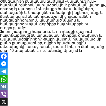
Շենգավիթի քննչական բաժնում «սպանություն»
հատկանիշներով նախաձեռնվել է քրեական վարույթ,
որտեղ էլ պարզում են դեպքի հանգամանքները,
մահացածի և կրակոցներ աձակողի ինքնությունը, և
ձեռնարկվում են անհրաժեշտ միջոցառումներ՝
հանցագործություն կատարած անձին և
հանցագործության գործիքը հայտնաբերելու
ուղղությամբ։
Ֆոտոլրագրողը հայտնում է, որ դեպքի վայրում
հայտնաբերվել են արնանման հետքեր, ծխախոտ և
այլ կասկածելի իրեր։Դեպքի վայրում հավաքված մի
քանի քաղաքացիներ, ովքեր հրաժարվեցին
տեսախցիկի առաջ խոսել, ասում էին, որ մահացածը
մոտ 40 տարեկան է, ում անունը Արտյոմ է։
Facebook
Messenger
Telegram
WhatsApp
VK
Viber