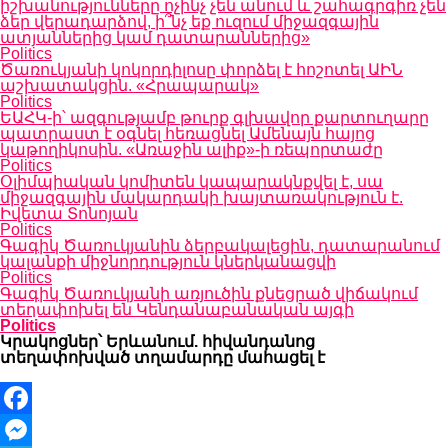
իշխանությունները ոչինչ չեն անում և շահագրգիռ չեն
ձեր վերադարձով, ի՞նչ եք ուզում միջազգային
ատյաններից կամ դատարաններից»
Politics
Ծառուկյանի կոկորդիլոսը փորձել է հոշոտել ԱԻՆ
աշխատակցին. «Հրապարակ»
Politics
ԵԱՀԿ-ի՝ ազգությամբ թուրք գլխավոր քարտուղարը
պատրաստ է օգնել հեռացնել Ամենայն հայոց
կաթողիկոսին. «Առաջին ալիք»-ի ռեպորտաժը
Politics
Օլիմպիական կոմիտեն կապարակնքվել է, սա
միջազգային մակարդակի խայտառակություն է.
Իվետա Տոնոյան
Politics
Գագիկ Ծառուկյանին ձերբակալեցին, դատարանում
կալանքի միջնորդություն կներկանացվի
Politics
Գագիկ Ծառուկյանի առյուծին քնեցրած վիճակում
տեղափոխել են Կենդանաբանական այգի
Politics
Կրակոցներ՝ Երևանում. հիվանդանոց
տեղափոխված տղամարդը մահացել է
Facebook