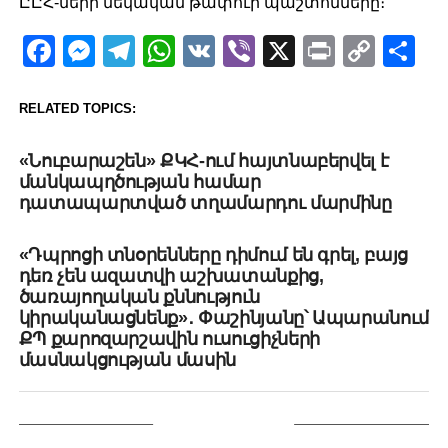
ԸԸՀ-ների մեկական թափուր պաշտոնները։
Facebook
Messenger
Telegram
WhatsApp
VK
Viber
X
Print
Copy
Sh
Link
RELATED TOPICS:
UP NEXT
«Նուբարաշեն» ՔԿՀ-ում հայտնաբերվել է
մանկապղծության համար
դատապարտված տղամարդու մարմինը
DON'T MISS
«Դպրոցի տնօրենները դիմում են գրել, բայց
դեռ չեն ազատվի աշխատանքից,
ծառայողական քննություն
կիրականացնենք»․ Փաշինյանը՝ Ապարանում
ՔՊ քարոզարշավին ուսուցիչների
մասնակցության մասին
YOU MAY LIKE