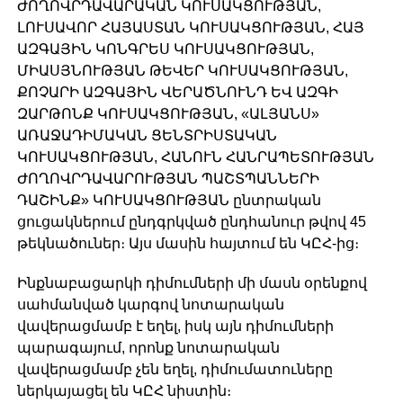
ԺՈՂՈՎՐԴԱՎԱՐԱԿԱՆ ԿՈՒՍԱԿՑՈՒԹՅԱՆ,
ԼՈՒՍԱՎՈՐ ՀԱՅԱՍՏԱՆ ԿՈՒՍԱԿՑՈՒԹՅԱՆ, ՀԱՅ
ԱԶԳԱՅԻՆ ԿՈՆԳՐԵՍ ԿՈՒՍԱԿՑՈՒԹՅԱՆ,
ՄԻԱՍՅՆՈՒԹՅԱՆ ԹԵՎԵՐ ԿՈՒՍԱԿՑՈՒԹՅԱՆ,
ՔՈՉԱՐԻ ԱԶԳԱՅԻՆ ՎԵՐԱԾՆՈՒՆԴ ԵՎ ԱԶԳԻ
ԶԱՐԹՈՆՔ ԿՈՒՍԱԿՑՈՒԹՅԱՆ, «ԱԼՅԱՆՍ»
ԱՌԱՋԱԴԻՄԱԿԱՆ ՑԵՆՏՐԻՍՏԱԿԱՆ
ԿՈՒՍԱԿՑՈՒԹՅԱՆ, ՀԱՆՈՒՆ ՀԱՆՐԱՊԵՏՈՒԹՅԱՆ
ԺՈՂՈՎՐԴԱՎԱՐՈՒԹՅԱՆ ՊԱՇՏՊԱՆՆԵՐԻ
ԴԱՇԻՆՔ» ԿՈՒՍԱԿՑՈՒԹՅԱՆ ընտրական
ցուցակներում ընդգրկված ընդհանուր թվով 45
թեկնածուներ։ Այս մասին հայտում են ԿԸՀ-ից։
Ինքնաբացարկի դիմումների մի մասն օրենքով
սահմանված կարգով նոտարական
վավերացմամբ է եղել, իսկ այն դիմումների
պարագայում, որոնք նոտարական
վավերացմամբ չեն եղել, դիմումատուները
ներկայացել են ԿԸՀ նիստին։