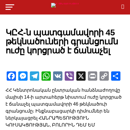
POLITICS
ԿԸՀ-ն պատգամավորի 45
թեկնածուների գրանցումն
ուժը կորցրած է ճանաչել
Facebook
Messenger
Telegram
WhatsApp
VK
Viber
X
Print
Copy
Sh
Link
ՀՀ Կենտրոնական ընտրական հանձնաժողովը
մայիսի 14-ի արտահերթ նիստում ուժը կորցրած
է ճանաչել պատգամավորի 46 թեկնածուի
գրանցումը։ Ինքնաբացարկի դիմումներ են
ներկայացրել ՀԱՆՐԱՊԵՏՈՒԹՅՈՒՆ
ԿՈՒՍԱԿՑՈՒԹՅԱՆ, ԲՈԼՈՐԻՆ ԴԵՄ ԵՄ