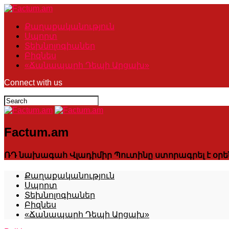
Քաղաքականություն
Սպորտ
Տեխնոլոգիաներ
Բիզնես
«Ճանապարհ Դեպի Արցախ»
Connect with us
Factum.am
ՌԴ նախագահ Վլադիմիր Պուտինը ստորագրել է օր
Քաղաքականություն
Սպորտ
Տեխնոլոգիաներ
Բիզնես
«Ճանապարհ Դեպի Արցախ»