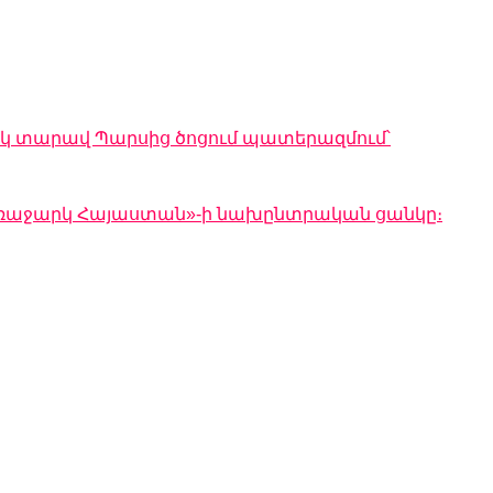
 տարավ Պարսից ծոցում պատերազմում՝
Առաջարկ Հայաստան»-ի նախընտրական ցանկը։