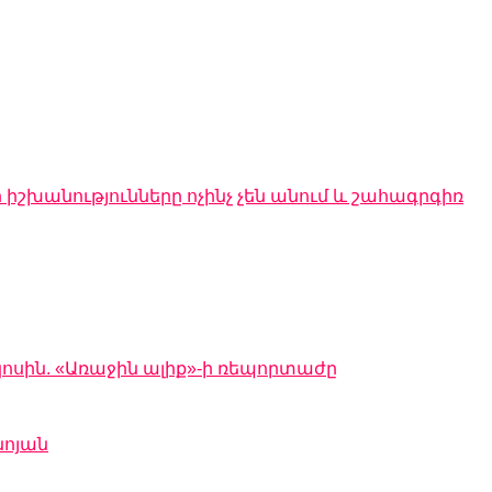
 իշխանությունները ոչինչ չեն անում և շահագրգիռ
կոսին. «Առաջին ալիք»-ի ռեպորտաժը
նոյան