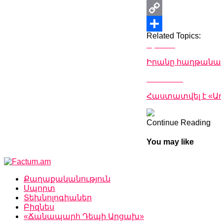
Print
Copy
Related Topics:
Link
Share
Up Next
Իրանը հաղթանակ
Don't Miss
Հաստատվել է «
Continue Reading
You may like
Քաղաքականություն
Սպորտ
Տեխնոլոգիաներ
Բիզնես
«Ճանապարհ Դեպի Արցախ»