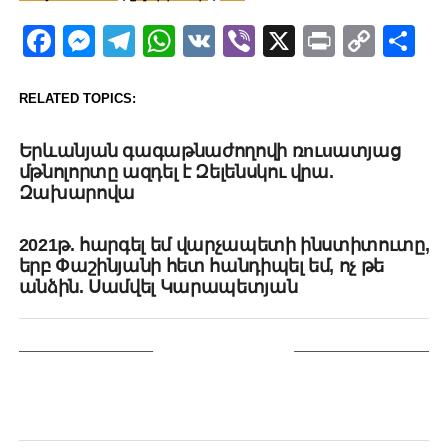
Facebook
Messenger
Telegram
WhatsApp
VK
Viber
X
Print
Copy
Sh
Link
RELATED TOPICS:
UP NEXT
Երևանյան գագաթնաժողովի ռnւuատյաց
մթնոլորտը ազդել է Զելենսկու վրա.
Զախարովա
DON'T MISS
2021թ. հարգել եմ վարչապետի ինստիտուտը,
երբ Փաշինյանի հետ հանդիպել եմ, ոչ թե
անձին. Սամվել Կարապետյան
YOU MAY LIKE