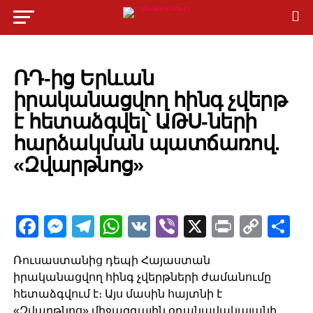
POLITICS
ՌԴ-ից Երևան
իրականացվող հինգ չվերթ
է հետաձգվել՝ ԱԹՍ-ների
հարձակման պատճառով.
«Զվարթնոց»
Facebook
Messenger
Telegram
WhatsApp
VK
Viber
X
Print
Copy
Sh
Link
Ռուսաստանից դեպի Հայաստան
իրականացվող հինգ չվերթների ժամանումը
հետաձգվում է։ Այս մասին հայտնի է
«Զվարթնոց» միջազգային օդանավակայանի