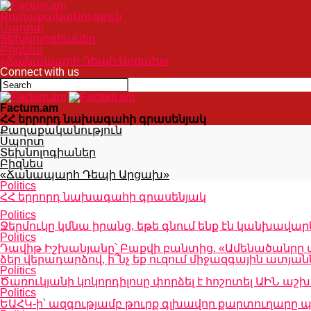
Քաղաքականություն
Սպորտ
Տեխնոլոգիաներ
Բիզնես
«Ճանապարհ Դեպի Արցախ»
Connect with us
Factum.am
ՀՀ երրորդ նախագահի գրասենյակ
Քաղաքականություն
Սպորտ
Տեխնոլոգիաներ
Բիզնես
«Ճանապարհ Դեպի Արցախ»
Politics
ՀՀ երրորդ նախագահի գրասենյակ
Politics
Ջերմուկը կմնա իրանց, եթե գնում ենք էն կանխավար
Politics
Դավիթ Իշխանյանը՝ Բաքվի բանտից. «Ամենածանրը այն 
ձեր վերադարձով, ի՞նչ եք ուզում միջազգային ատյ
Politics
Ծառուկյանի կոկորդիլոսը փորձել է հոշոտել ԱԻՆ 
Politics
ԵԱՀԿ-ի՝ ազգությամբ թուրք գլխավոր քարտուղարը պ