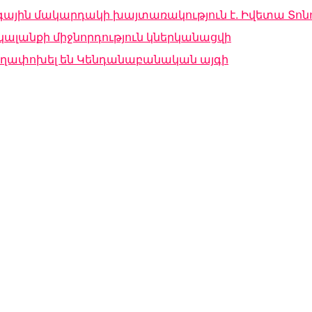
գային մակարդակի խայտառակություն է. Իվետա Տոն
ալանքի միջնորդություն կներկանացվի
տեղափոխել են Կենդանաբանական այգի