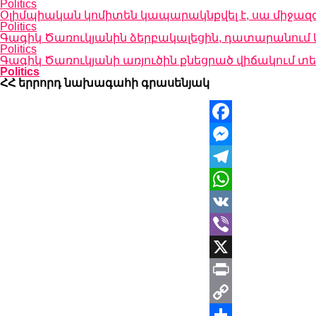
Politics
Օլիմպիական կոմիտեն կապարակնքվել է, սա միջազ
Politics
Գագիկ Ծառուկյանին ձերբակալեցին, դատարանում կ
Politics
Գագիկ Ծառուկյանի առյուծին քնեցրած վիճակում 
Politics
ՀՀ երրորդ նախագահի գրասենյակ
Facebook
Messenger
Telegram
WhatsApp
VK
Viber
X
Print
Copy