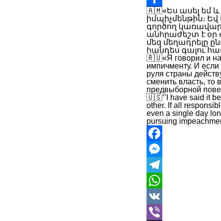
🇦🇲«Ես ասել եմ 
Link
Share
իմպիչմենթին։ Եվ
գործող կառավարի
անհրաժեշտ է օր
մեզ մեղադրելը 
հանդես գալու հա
🇷🇺«Я говорил и н
импичменту. И если
руля страны действ
сменить власть, то
предвыборной пове
🇺🇸‘’I have said it 
other. If all responsib
even a single day long
pursuing impeachment 
Facebook
Messenger
Telegram
WhatsApp
VK